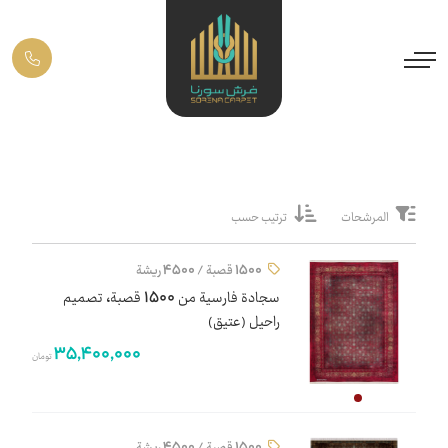
المرشحات
ترتيب حسب
1500 قصبة / 4500 ريشة
سجادة فارسية من 1500 قصبة، تصميم
راحیل (عتيق)
35,400,000
تومان
1500 قصبة / 4500 ريشة