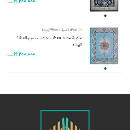
61,200,000
تومان
1200 قصبة / 3600 ريشة
ماكينة مشط 1200 سجادة تصميم العطلة
الزرقاء
61,200,000
تومان