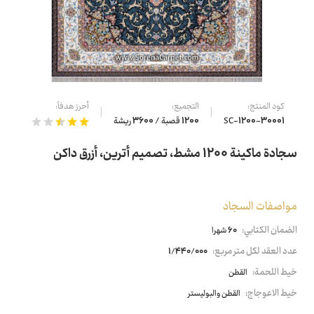
كود المنتج:
التجميع:
أحرز هدفاً:
SC-1200-30001
1200 قصبة / 3600 ريشة
سجادة ماكينة 1200 مشط، تصميم أترين، أزرق داكن
مواصفات السجاد
الضمان الكتابي:
60 شهرا
عدد العقد لكل متر مربع:
1/440/000
خيط اللحمة:
القطن
خيط الاعوجاج:
القطن والبوليستر