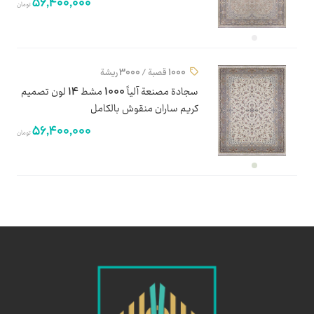
56,400,000
تومان
1000 قصبة / 3000 ريشة
سجادة مصنعة آلياً 1000 مشط 14 لون تصميم
كريم ساران منقوش بالكامل
56,400,000
تومان