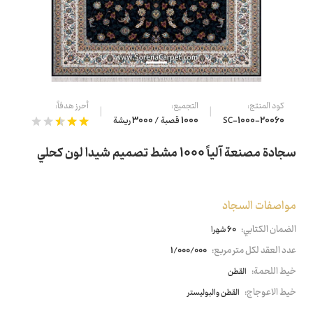
كود المنتج:
التجميع:
أحرز هدفاً:
SC-1000-20060
1000 قصبة / 3000 ريشة
سجادة مصنعة آلياً 1000 مشط تصميم شيدا لون كحلي
مواصفات السجاد
الضمان الكتابي:
60 شهرا
عدد العقد لكل متر مربع:
1/000/000
خيط اللحمة:
القطن
خيط الاعوجاج:
القطن والبوليستر