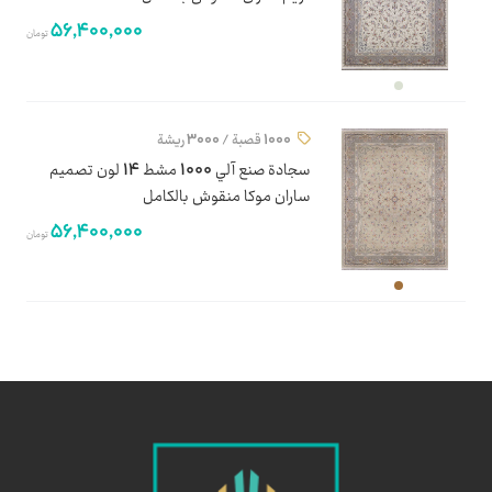
56,400,000
تومان
1000 قصبة / 3000 ريشة
سجادة صنع آلي 1000 مشط 14 لون تصميم
ساران موكا منقوش بالكامل
56,400,000
تومان