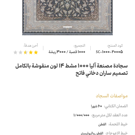
كود المنتج:
التجميع:
أحرز هدفاً:
SC-1000-20005
1000 قصبة / 3000 ريشة
سجادة مصنعة آليا 1000 مشط 14 لون منقوشة بالكامل
تصميم ساران دخاني فاتح
مواصفات السجاد
الضمان الكتابي:
60 شهرا
عدد العقد لكل متر مربع:
1/000/000
خيط اللحمة:
القطن
خيط الاعوجاج:
القطن والبوليستر