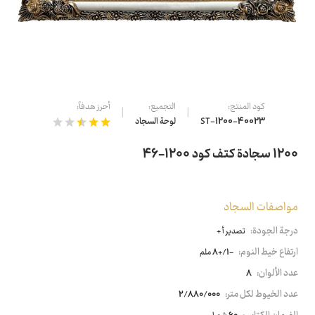
كود المنتج:
التجميع:
أحرز هدفاً:
ST-1200-40023
لوحة السجاد
1200 سجادة كتف كود 1200-46
مواصفات السجاد
درجة الجودة:
تصدير أ +
ارتفاع خيط النوم:
-1/+8 ملم
عدد الألوان:
8
عدد الخيوط لكل متر:
2/880/000