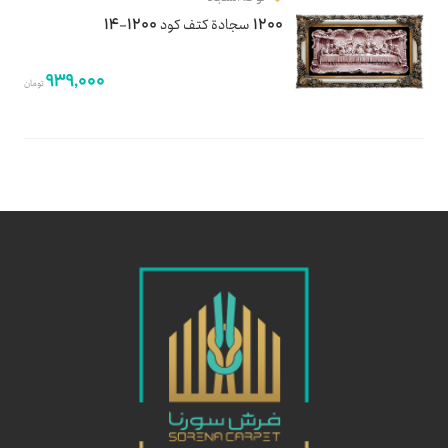
1200 سجادة كتف كود 1200-14
939,000
تومان