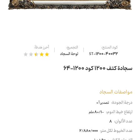
كود المنتج:
التجميع:
أحرز هدفاً:
ST-1200-40032
لوحة السجاد
سجادة كتف 1200 كود 1200-64
مواصفات السجاد
درجة الجودة:
تصدير أ +
ارتفاع خيط النوم:
-1/+8 ملم
عدد الألوان:
8
عدد الخيوط لكل متر:
2/880/000