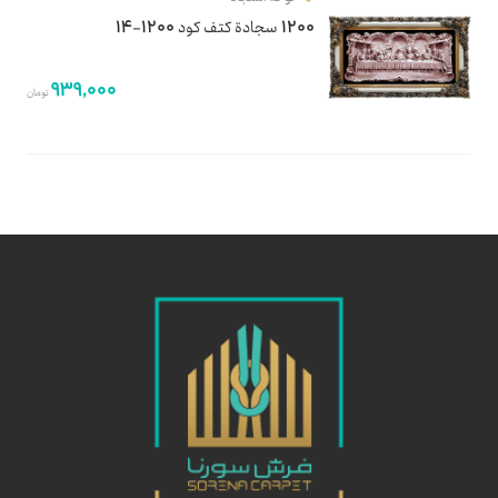
1200 سجادة كتف كود 1200-14
939,000
تومان