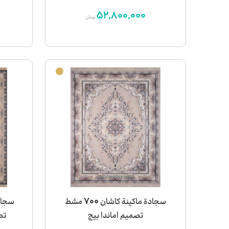
52,800,000
تومان
سجادة ماكينة كاشان 700 مشط
تصميم اماندا بيج
تص