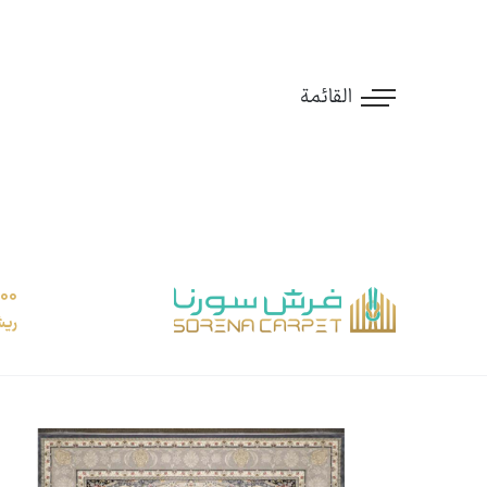
القائمة
ريش