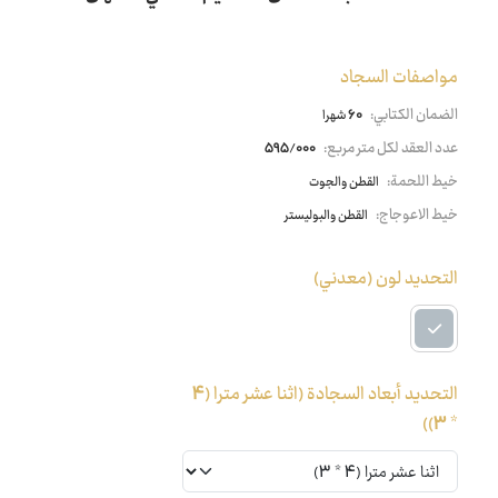
مواصفات السجاد
الضمان الكتابي:
60 شهرا
عدد العقد لكل متر مربع:
595/000
خيط اللحمة:
القطن والجوت
خيط الاعوجاج:
القطن والبوليستر
التحديد لون
(معدني)
التحديد أبعاد السجادة
(اثنا عشر مترا (4
* 3))