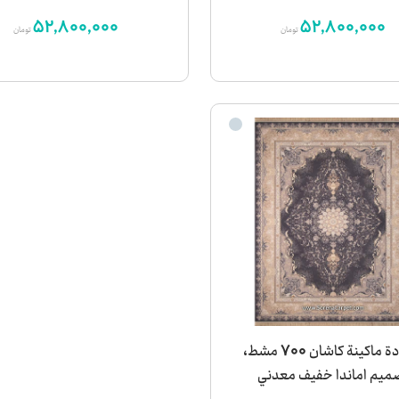
52,800,000
52,800,000
تومان
تومان
سجادة ماكينة كاشان 700 مشط،
ميم اماندا خفيف معدني