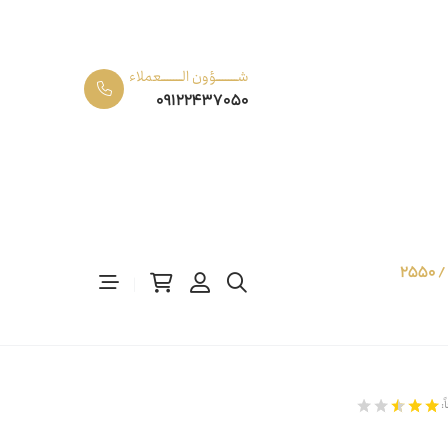
شـــــــؤون الـــــــعملاء
09122437050
700 قصبة / 2550
: