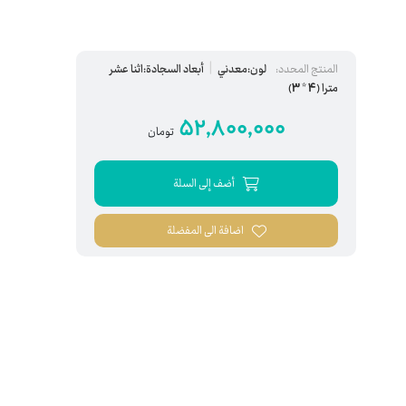
المنتج المحدد:
لون:معدني
أبعاد السجادة:اثنا عشر
مترا (4 * 3)
52,800,000
تومان
أضف إلى السلة
اضافة الى المفضلة