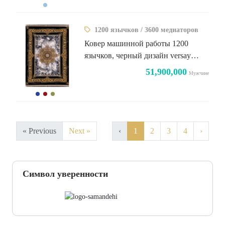
1200 язычков / 3600 медиаторов
Ковер машинной работы 1200
язычков, черный дизайн versay
vintage
51,900,000
Мужчине
« Previous
Next »
‹
1
2
3
4
›
Символ уверенности