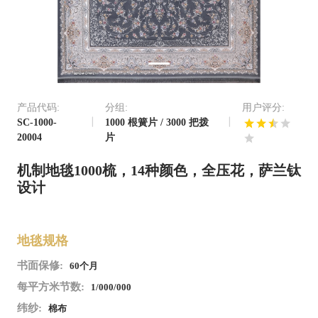
产品代码:
分组:
用户评分:
SC-1000-
1000 根簧片 / 3000 把拨
20004
片
机制地毯1000梳，14种颜色，全压花，萨兰钛
设计
地毯规格
书面保修:
60个月
每平方米节数:
1/000/000
纬纱:
棉布