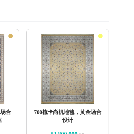
，场合
700梳卡尚机地毯，黄金场合
框
设计
52,800,000