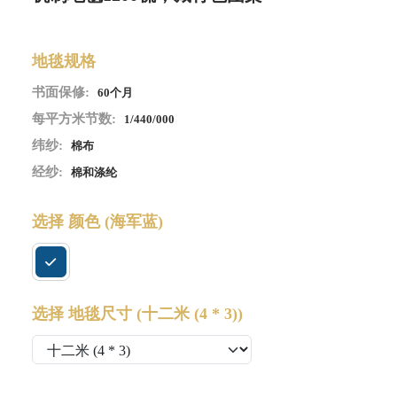
地毯规格
书面保修:
60个月
每平方米节数:
1/440/000
纬纱:
棉布
经纱:
棉和涤纶
选择 颜色
(海军蓝)
选择 地毯尺寸
(十二米 (4 * 3))