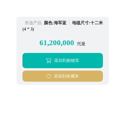
所选产品:
颜色:海军蓝
地毯尺寸:十二米
(4 * 3)
61,200,000
托曼
添加到购物车
添加到收藏夹