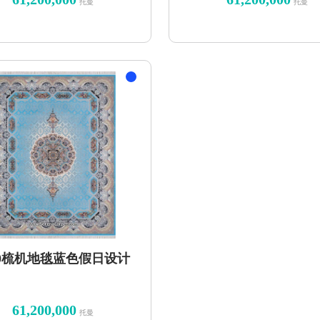
托曼
托曼
00梳机地毯蓝色假日设计
61,200,000
托曼