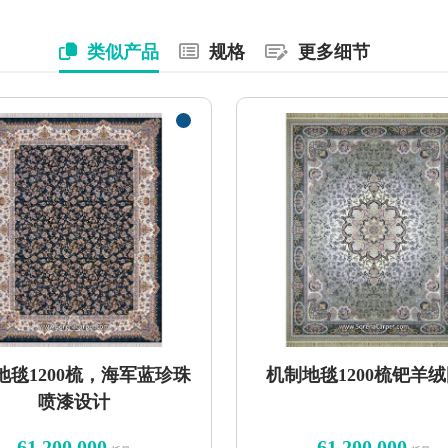
类似产品
规格
更多细节
地毯1200梳，海军蓝珍珠
机制地毯1200梳钯羊
喷漆设计
61,200,000
61,200,000