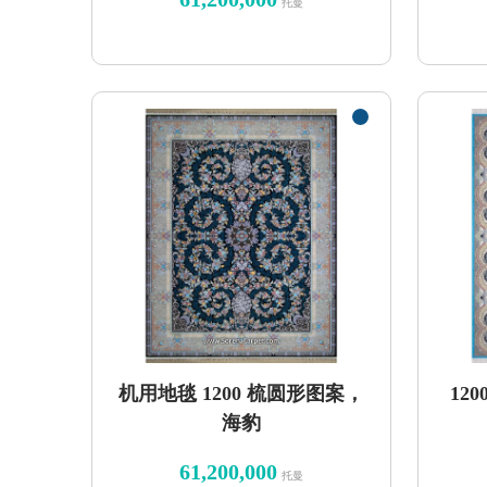
托曼
机用地毯 1200 梳圆形图案，
12
海豹
61,200,000
托曼