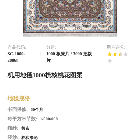
产品代码:
分组:
用户评分:
SC-1000-
1000 根簧片 / 3000 把拨
20068
片
机用地毯1000梳核桃花图案
地毯规格
书面保修:
60个月
每平方米节数:
1/000/000
纬纱:
棉布
经纱:
棉和涤纶