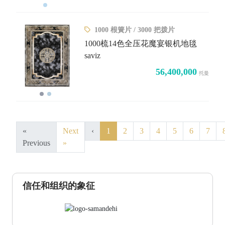
1000 根簧片 / 3000 把拨片
1000梳14色全压花魔宴银机地毯
saviz
56,400,000
托曼
«
Next
‹
1
2
3
4
5
6
7
Previous
»
信任和组织的象征