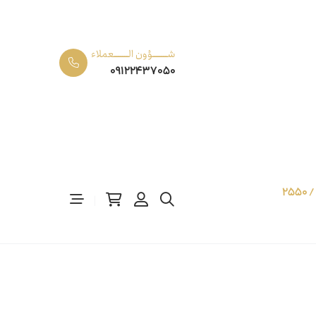
شـــــــؤون الـــــــعملاء
09122437050
700 قصبة / 2550