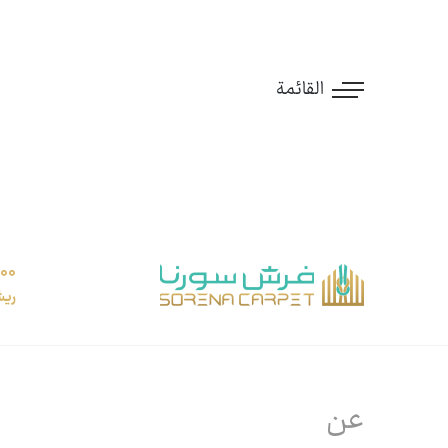
القائمة
ريش
عن