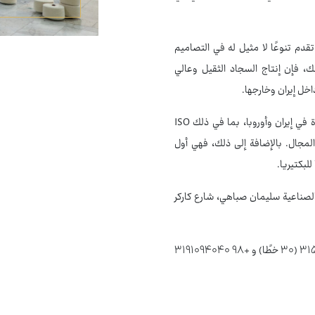
دم تنوعًا لا مثيل له في التصاميم
، فإن إنتاج السجاد الثقيل وعالي
خل إيران وخارجها.
تفخر شركة سورنا للسجاد بحصولها على العديد من شهادات الجودة في إيران وأوروبا، بما في ذلك ISO
متميزة في هذا المجال. بالإضافة إلى ذلك، فهي أول
لصناعية سليمان صباهي، شارع كاركر
للتواصل مع خدمة العملاء، يمكنكم الاتصال على الرقم: +98 3154040 (30 خطًا) و +98 3191094040