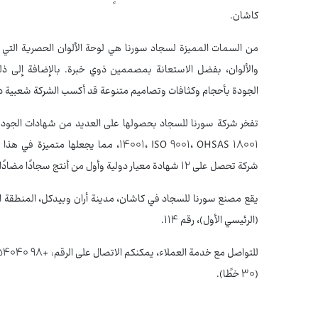
كاشان.
من السمات المميزة لسجاد سورنا هي لوحة الألوان الحصرية التي تق
والألوان، بفضل الاستعانة بمصممين ذوي خبرة. بالإضافة إلى ذلك
الجودة بأحجام وكثافات وتصاميم متنوعة قد أكسب الشركة شعبية دا
14001، ISO 9001، OHSAS 18001، مما يجعلها 
شركة تحصل على 12 شهادة معيار دولية وأول من أنتج سجادًا مضادًا للبكتيريا.
يقع مصنع سورنا للسجاد في كاشان، مدينة أران وبيدكل، المنطقة ا
(الرئيسي الأول)، رقم 114.
(30 خطًا).