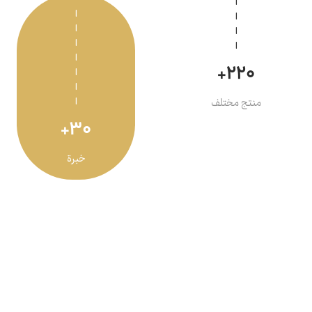
220+
منتج مختلف
30+
خبرة