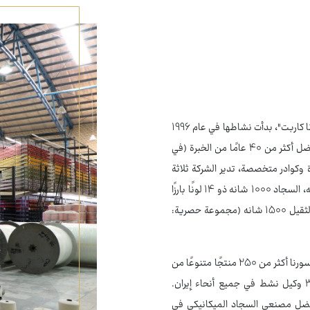
شركة سورنا للسجاد الإيراني، التي تعمل تحت العلامة التجارية "سورنا كاربت"، بدأت نشاطها في عام 1996
في مدينة أران وبيدكل (في مجال صناعة السجاد الميكانيكي). وبفضل أكثر من 40 عامًا من الخبرة (في
 وكوادر متخصصة، تدير الشركة ثلاثة
وحدات إنتاج منفصلة، تُنتج من خلالها السجاد الميكانيكي 700 شانه، السجاد 1000 شانه ذو 14 لونًا بارزًا
(مجموعة حصرية: ساشلي)، السجاد اليدوي 1200 شانه، والسجاد الثقيل 1500 شانه (مجموعة حصرية:
باستخدام أفضل المواد الخام وأحدث التقنيات العالمية، تنتج شركة سورنا أكثر من 250 منتجًا متنوعًا من
حيث ألوان الخلفية والتصاميم، وتوزعها عبر شبكة مكونة من 300 وكيل نشط في جميع أنحاء إيران.
احدة من أفضل مصنعي السجاد الميكانيكي في