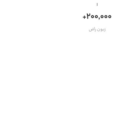
200,000+
زبون راض