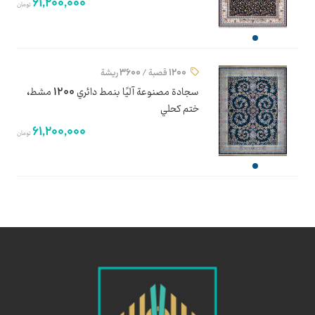
61,200,000
تومان
1200 قصبة / 3600 ريشة
سجادة مصنوعة آليًا بنمط دائري 1200 مشط،
ختم كحلي
61,200,000
تومان