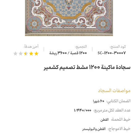
كود المنتج:
التجميع:
أحرز هدفاً:
SC-1200-30007
1200 قصبة / 3600 ريشة
سجادة ماكينة 1200 مشط تصميم كشمير
مواصفات السجاد
الضمان الكتابي:
60 شهرا
عدد العقد لكل متر مربع:
1/440/000
خيط اللحمة:
القطن
خيط الاعوجاج:
القطن والبوليستر