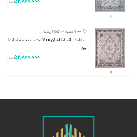
52,800,000
تومان
700 قصبة / 2550 ريشة
سجادة ماكينة كاشان 700 مشط تصميم اماندا
بيج
52,800,000
تومان