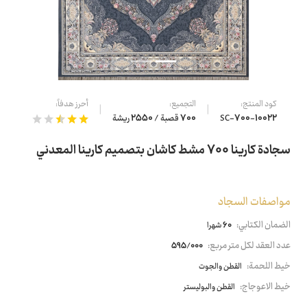
كود المنتج:
التجميع:
أحرز هدفاً:
SC-700-10022
700 قصبة / 2550 ريشة
سجادة كارينا 700 مشط كاشان بتصميم كارينا المعدني
مواصفات السجاد
الضمان الكتابي:
60 شهرا
عدد العقد لكل متر مربع:
595/000
خيط اللحمة:
القطن والجوت
خيط الاعوجاج:
القطن والبوليستر