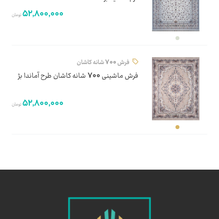
52,800,000
تومان
فرش 700 شانه کاشان
فرش ماشینی 700 شانه کاشان طرح آماندا بژ
52,800,000
تومان