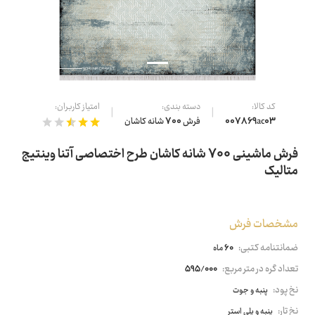
کد کالا:
دسته بندی:
امتیاز کاربران:
007869ac03
فرش 700 شانه کاشان
فرش ماشینی 700 شانه کاشان طرح اختصاصی آتنا وینتیج
متالیک
مشخصات فرش
ضمانتنامه کتبی:
60 ماه
تعداد گره در متر مربع:
595/000
نخ پود:
پنبه و جوت
نخ تار:
پنبه و پلی استر