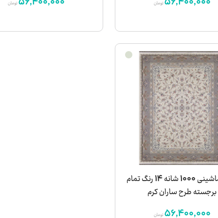
56,400,000
56,400,000
تومان
تومان
فرش ماشینی 1000 شانه 14 رنگ تمام
برجسته طرح ساران کرم
56,400,000
تومان