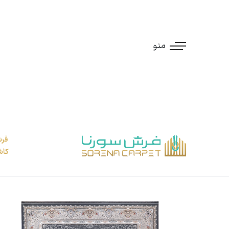
منو
کاش