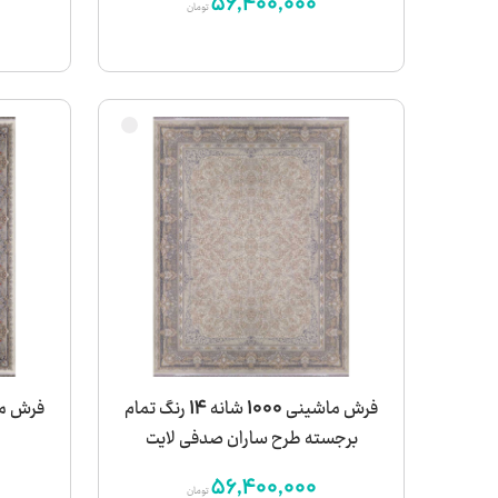
56,400,000
تومان
فرش ماشینی 1000 شانه 14 رنگ تمام
برجسته طرح ساران صدفی لایت
56,400,000
تومان