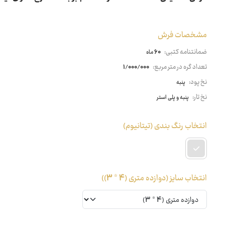
مشخصات فرش
ضمانتنامه کتبی:
60 ماه
تعداد گره در متر مربع:
1/000/000
نخ پود:
پنبه
نخ تار:
پنبه و پلی استر
انتخاب رنگ بندی
(تیتانیوم)
انتخاب سایز
(دوازده متری (4 * 3))