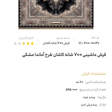
کد کالا:
دسته بندی:
امتیاز کاربران:
SC-700-10020
فرش 700 شانه کاشان
فرش ماشینی 700 شانه کاشان طرح آماندا مشکی
مشخصات فرش
ضمانتنامه کتبی:
60 ماه
تعداد گره در متر مربع:
595/000
نخ پود:
پنبه و جوت
نخ تار:
پنبه و پلی استر