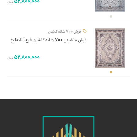
52,800,000
تومان
فرش 700 شانه کاشان
فرش ماشینی 700 شانه کاشان طرح آماندا بژ
52,800,000
تومان