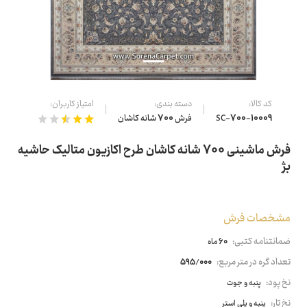
کد کالا:
دسته بندی:
امتیاز کاربران:
SC-700-10009
فرش 700 شانه کاشان
فرش ماشینی 700 شانه کاشان طرح اکازیون متالیک حاشیه
بژ
مشخصات فرش
ضمانتنامه کتبی:
60 ماه
تعداد گره در متر مربع:
595/000
نخ پود:
پنبه و جوت
نخ تار:
پنبه و پلی استر