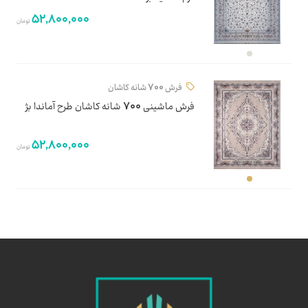
52,800,000
تومان
فرش 700 شانه کاشان
فرش ماشینی 700 شانه کاشان طرح آماندا بژ
52,800,000
تومان