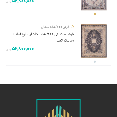
52,800,000
تومان
فرش 700 شانه کاشان
فرش ماشینی 700 شانه کاشان طرح آماندا
متالیک لایت
52,800,000
تومان