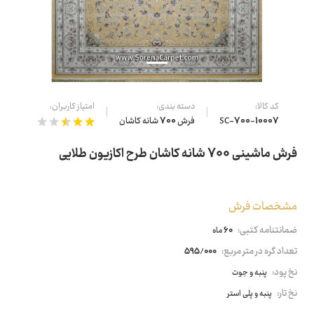
کد کالا:
دسته بندی:
امتیاز کاربران:
SC-700-10007
فرش 700 شانه کاشان
فرش ماشینی 700 شانه کاشان طرح اکازیون طلایی
مشخصات فرش
ضمانتنامه کتبی:
60 ماه
تعداد گره در متر مربع:
595/000
نخ پود:
پنبه و جوت
نخ تار:
پنبه و پلی استر