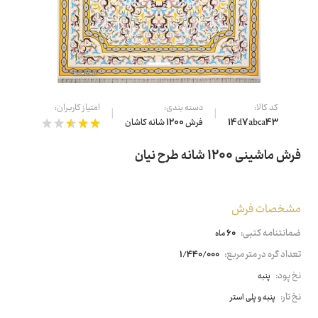
کد کالا:
دسته بندی:
امتیاز کاربران:
14d7abca43
فرش 1200 شانه کاشان
فرش ماشینی 1200 شانه طرح نیان
مشخصات فرش
ضمانتنامه کتبی:
60 ماه
تعداد گره در متر مربع:
1/440/000
نخ پود:
پنبه
نخ تار:
پنبه و پلی استر