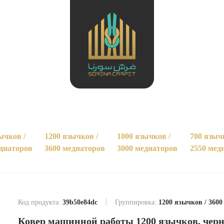
ычков /
1200 язычков /
1000 язычков /
700 языч
едиаторов
3600 медиаторов
3000 медиаторов
2550 мед
Код продукта:
39b50e84dc
Группировка:
1200 язычков / 360
Ковер машинной работы 1200 язычков, черн