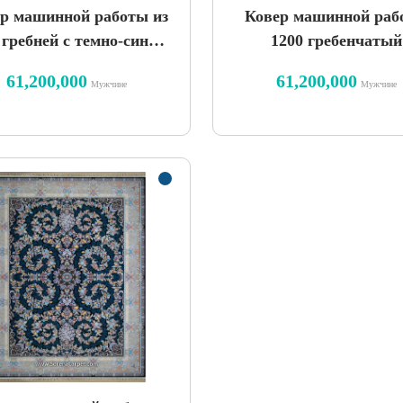
р машинной работы из
Ковер машинной раб
 гребней с темно-синим
1200 гребенчатый
жемчужным спреем.
палладиевый каше
61,200,000
61,200,000
Мужчине
Мужчине
дизайн