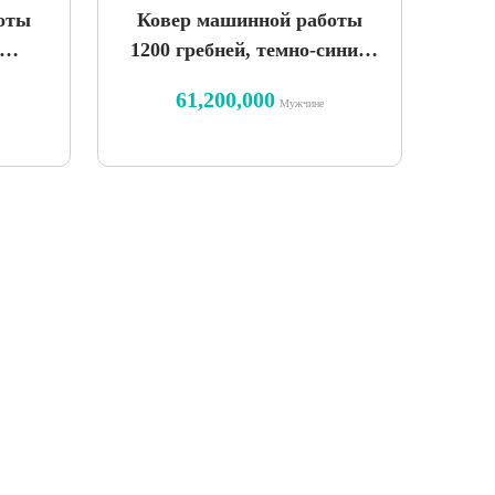
оты
Ковер машинной работы
1200 гребней, темно-синий
мир
узор
61,200,000
Мужчине