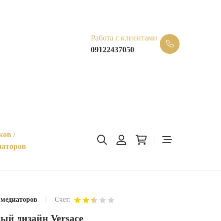
Работа с клиентами
09122437050
ков /
иаторов
0 медиаторов
Счет:
ый дизайн Versace