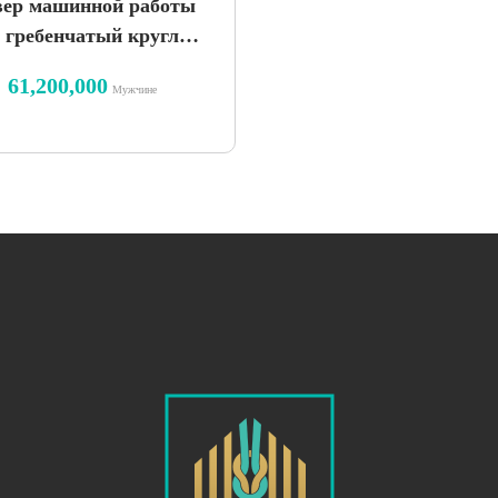
вер машинной работы
0 гребенчатый круглый
ор, темно-синий котик
61,200,000
Мужчине