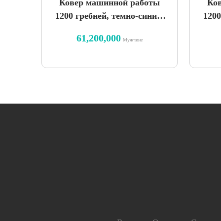
Ковер машинной работы
Ко
1200 гребней, темно-синий,
120
дизайн Sahand
уз
61,200,000
Мужчине