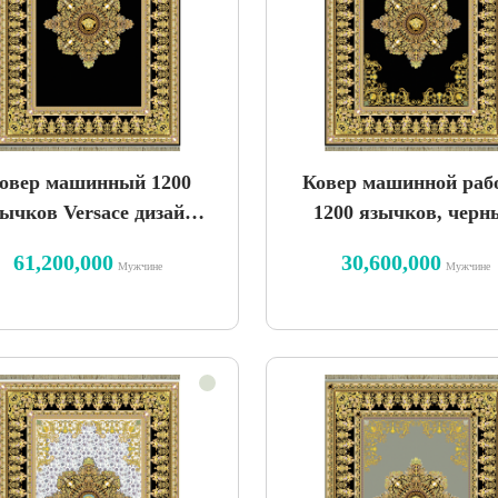
овер машинный 1200
Ковер машинной раб
ычков Versace дизайн
1200 язычков, черн
рный однотонный пол
дизайн Versace
61,200,000
30,600,000
Мужчине
Мужчине