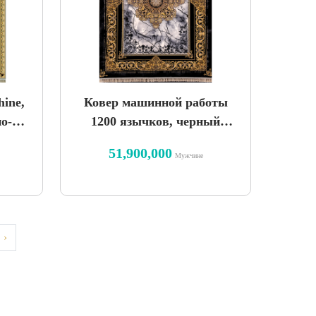
ine,
Ковер машинной работы
но-
1200 язычков, черный
734
дизайн versay vintage
51,900,000
Мужчине
›