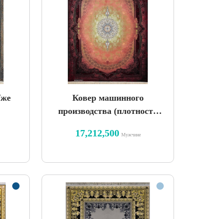
Уже
Ковер машинного
производства (плотность
1200 нитей) —
17,212,500
Мужчине
эксклюзивный винтажный
дизайн Tamara