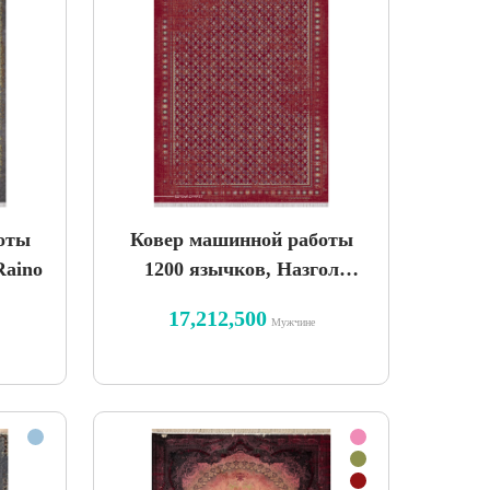
оты
Ковер машинной работы
Raino
1200 язычков, Назгол
Винтаж
17,212,500
Мужчине