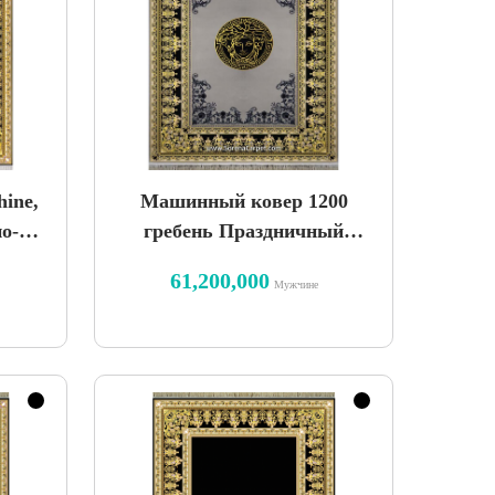
ine,
Машинный ковер 1200
но-
гребень Праздничный
кашемировый дизайн
61,200,000
Мужчине