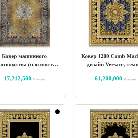
Ковер машинного
Ковер 1200 Comb Mach
оизводства (плотность
дизайн Versace, тем
1200 нитей) —
синий
17,212,500
61,200,000
Мужчине
Мужчине
клюзивный винтажный
дизайн zeos