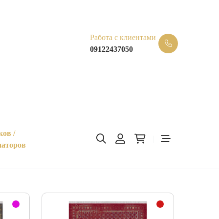
Работа с клиентами
09122437050
ков /
иаторов