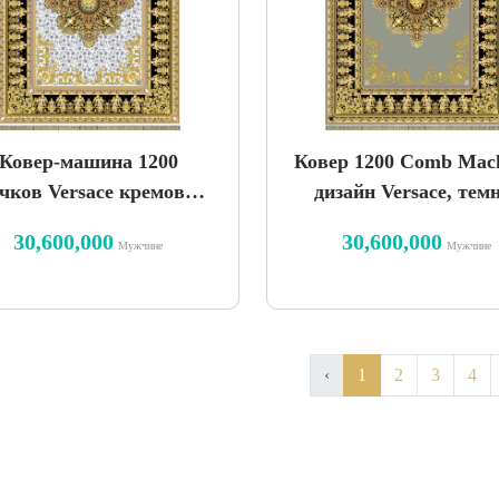
Ковер-машина 1200
Ковер 1200 Comb Mach
чков Versace кремовый
дизайн Versace, тем
дизайн
синий-copy-7327249
30,600,000
30,600,000
Мужчине
Мужчине
‹
1
2
3
4