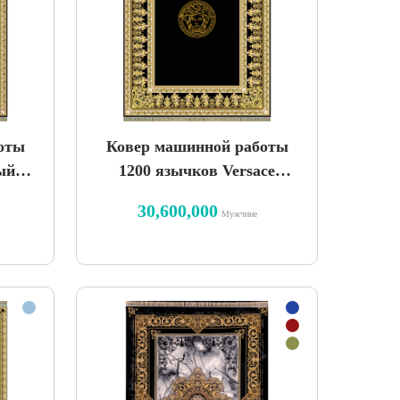
оты
Ковер машинной работы
ый
1200 язычков Versace
Uranus дизайн черный
30,600,000
Мужчине
однотонный пол