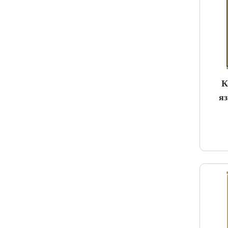
К
яз
че