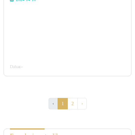
Daha
‹
1
2
›