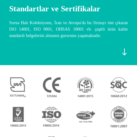
Standartlar ve Sertifikalar
Sorna Halı Koleksiyonu, İran ve Avrupa'da bu firmayı öne çıkaran
ISO 14001, ISO 9001, OHSAS 18001 vb. çeşitli ürün kalite
standardı belgelerini almanın gururunu yaşamaktadır.