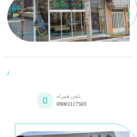
/
تلفن همراه
09001117503