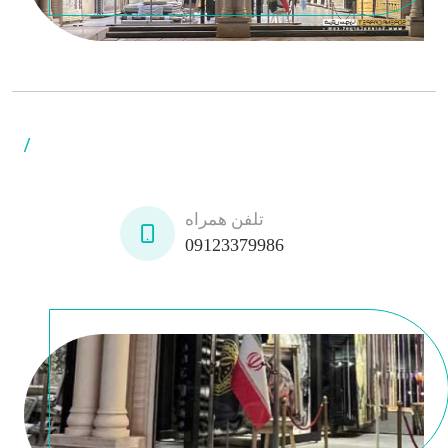
/
تلفن همراه
09123379986