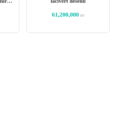
mir
lacivert desenli
61,200,000
IRT