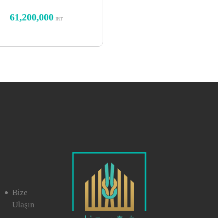
mühür
61,200,000
IRT
Bize
Ulaşın