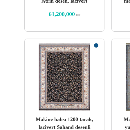
Atrin desen, lacivert
ma
61,200,000
IRT
Makine halısı 1200 tarak,
Ma
lacivert Sahand desenli
yu