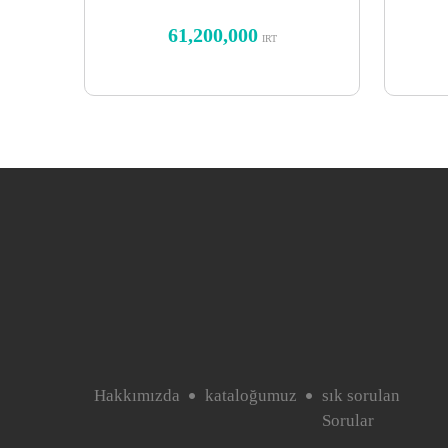
61,200,000
IRT
Hakkımızda
kataloğumuz
sık sorulan
Sorular