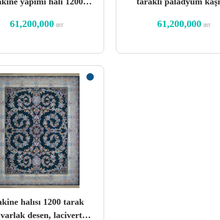
kine yapımı halı 1200
taraklı paladyum kaş
tarak
tasarımı
61,200,000
61,200,000
IRT
IRT
kine halısı 1200 tarak
varlak desen, lacivert