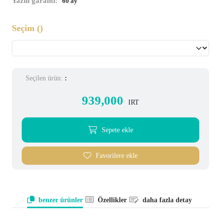
Yazılı garanti:
60 ay
Seçim
()
Seçilen ürün:
:
939,000
IRT
Sepete ekle
Favorilere ekle
benzer ürünler
Özellikler
daha fazla detay