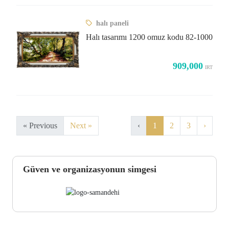
halı paneli
Halı tasarımı 1200 omuz kodu 82-1000
909,000
IRT
« Previous
Next »
‹
1
2
3
›
Güven ve organizasyonun simgesi