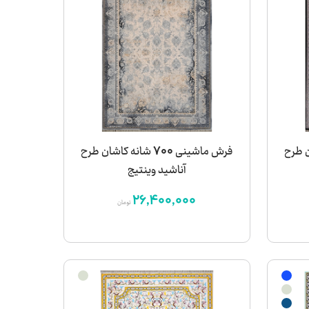
کاشان طرح
فرش ماشینی 700 شانه کاشان طرح
آناشید وینتیج
26,400,000
تومان