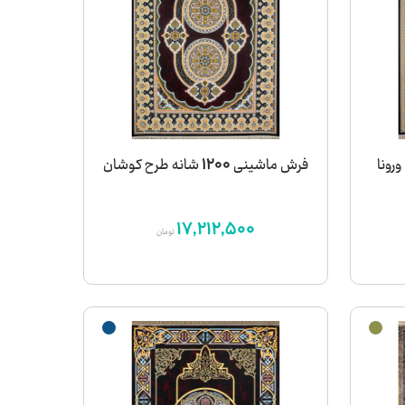
فرش ماشینی 1200 شانه طرح کوشان
17,212,500
تومان