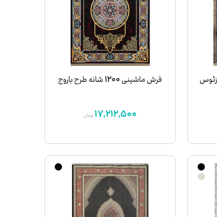
ه طرح زئوس
فرش ماشینی 1200 شانه طرح باروج
17,212,500
تومان