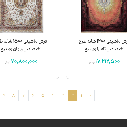
فرش ماشینی 1200 شانه طرح
فرش ماشینی 1500 شا
اختصاصی تامارا وینتیج
اختصاصی ریوان وینتیج
70,800,000
17,212,500
تومان
تومان
9
8
7
6
5
4
3
2
1
‹