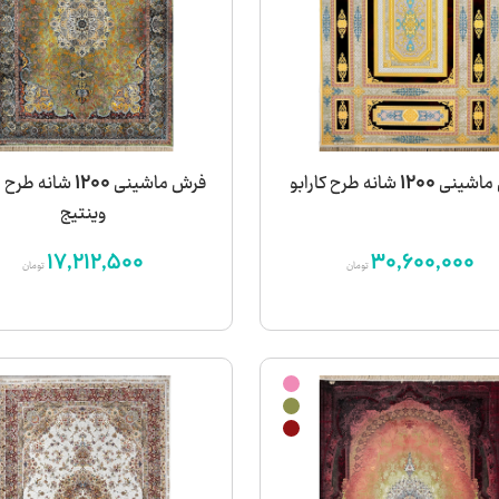
1200 شانه طرح کارابو
فرش ماشینی 1200 شان
وینتیج
17,212,500
30,600,000
تومان
تومان