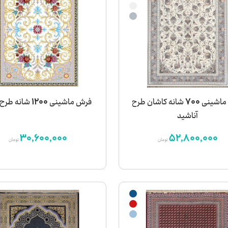
فرش ماشینی 700 شانه کاشان طرح
فرش ماشینی 1200 شانه طرح ژیوار
آناشید
30,600,000
52,800,000
تومان
تومان