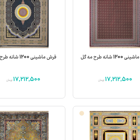
120 شانه طرح مه گل
فرش ماشینی 1200 شانه طرح ورونا
17,212,500
17,212,500
تومان
تومان