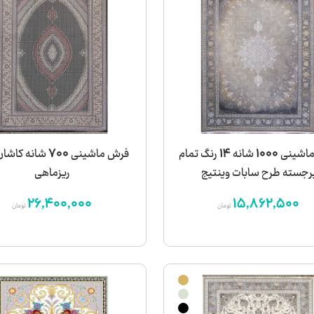
فرش ماشینی 1000 شانه 14 رنگ تمام
فرش ماشینی 700 شانه 
رجسته طرح سابات وینتیج
ریزماهی
26,400,000
15,862,500
تومان
تومان