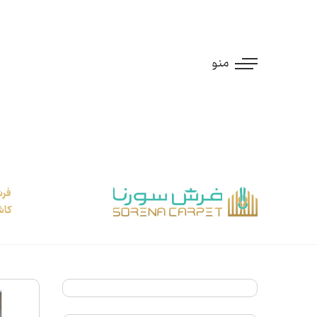
منو
کاش