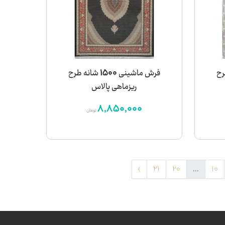
نه طرح
فرش ماشینی 1500 شانه طرح
ریزماهی پالاس
8,850,000
تومان
›
21
20
...
10