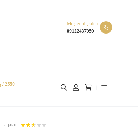
Müşteri ilişkileri
09122437050
 / 2550
nıcı puanı: