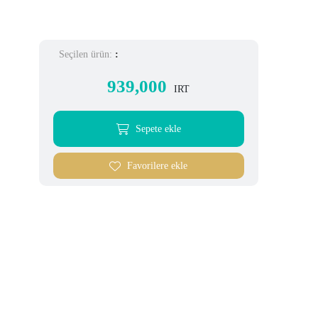
Seçilen ürün:
:
939,000
IRT
Sepete ekle
Favorilere ekle