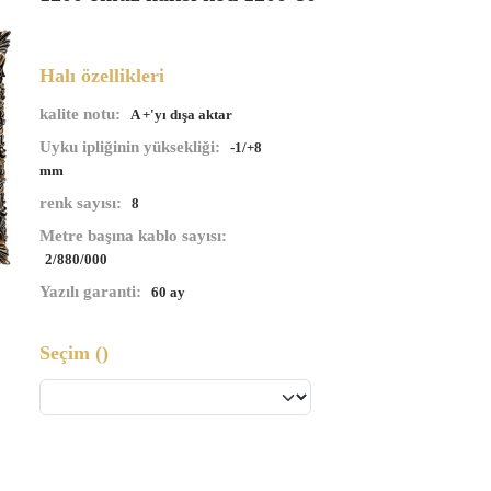
Halı özellikleri
kalite notu:
A +'yı dışa aktar
Uyku ipliğinin yüksekliği:
-1/+8
mm
renk sayısı:
8
Metre başına kablo sayısı:
2/880/000
Yazılı garanti:
60 ay
Seçim
()