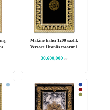
mış,
Makine halısı 1200 sazlık
mı
Versace Uranüs tasarımlı
siyah düz zemin
30,600,000
IRT