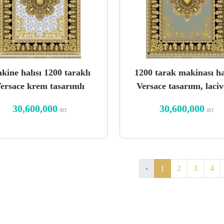
kine halısı 1200 taraklı
1200 tarak makinası hal
ersace krem tasarımlı
Versace tasarımı, laciv
copy-7327249734
30,600,000
30,600,000
IRT
IRT
‹
1
2
3
4