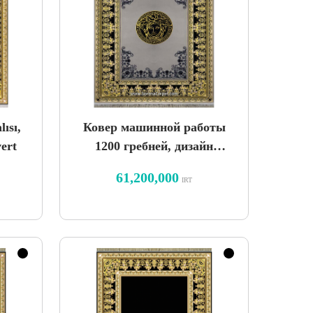
ısı,
Ковер машинной работы
vert
1200 гребней, дизайн
Versace кашемир
61,200,000
IRT