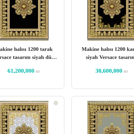
kine halısı 1200 tarak
Makine halısı 1200 ka
rsace tasarım siyah düz
siyah Versace tasarı
zemin
61,200,000
30,600,000
IRT
IRT